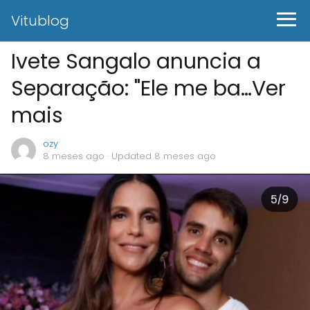
Vitublog
Ivete Sangalo anuncia a
Separação: "Ele me ba…Ver
mais
ozy
8 meses ago
· Updated 8 meses ago