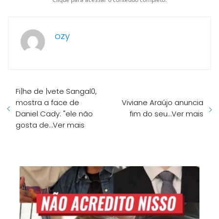
ozy
Fi|hø de |vete Sangal0,
mostra a face de
Viviane Araújo anuncia
Daniel Cady: "ele não
fim do seu…Ver mais
gosta de…Ver mais