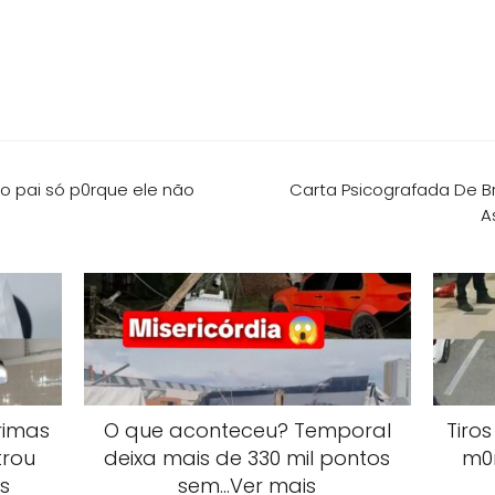
o pai só p0rque ele não
Carta Psicografada De Br
A
rimas
O que aconteceu? Temporal
Tiro
trou
deixa mais de 330 mil pontos
m0r
s
sem…Ver mais