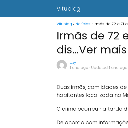
Vitublog
Vitublog
Notícias
Irmãs de 72 e 71 
Irmãs de 72 e
dis…Ver mais
ozy
1 ano ago
· Updated 1 ano ago
Duas irmãs, com idades de 
habitantes localizada no M
O crime ocorreu na tarde de
De acordo com informações in