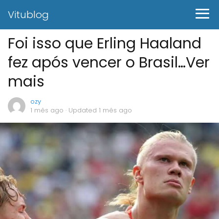
Vitublog
Foi isso que Erling Haaland
fez após vencer o Brasil…Ver
mais
ozy
1 mês ago
· Updated 1 mês ago