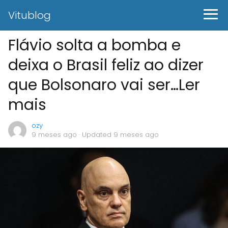
Vitublog
Flávio solta a bomba e
deixa o Brasil feliz ao dizer
que Bolsonaro vai ser…Ler
mais
ozy
9 meses ago
· Updated 9 meses ago