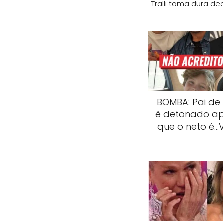
Tralli toma dura d
BOMBA: Pai de
é detonado ap
que o neto é…