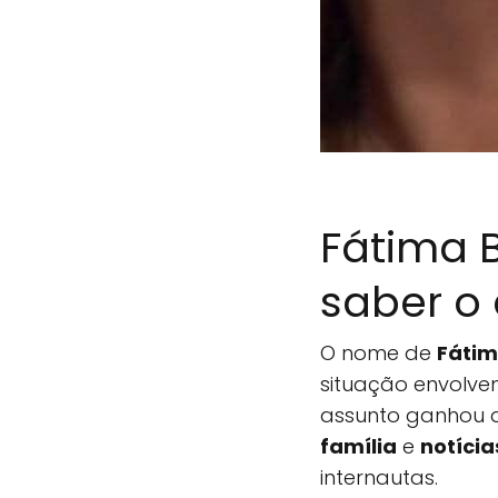
Fátima 
saber o 
O nome de
Fátim
situação envolve
assunto ganhou 
família
e
notíci
internautas.