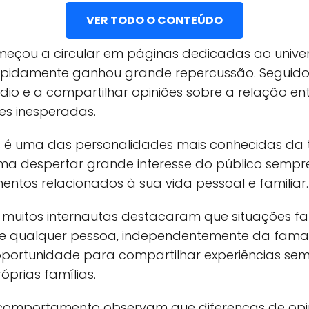
VER TODO O CONTEÚDO
eçou a circular em páginas dedicadas ao unive
rapidamente ganhou grande repercussão. Seguid
io e a compartilhar opiniões sobre a relação entr
es inesperadas.
 é uma das personalidades mais conhecidas da t
tuma despertar grande interesse do público sempr
ntos relacionados à sua vida pessoal e familiar.
, muitos internautas destacaram que situações fa
de qualquer pessoa, independentemente da fama.
portunidade para compartilhar experiências sem
óprias famílias.
m comportamento observam que diferenças de op