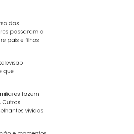
rso das
ores passaram a
e pais e filhos
elevisão
e que
miliares fazem
 Outros
elhantes vividas
inião e momentos