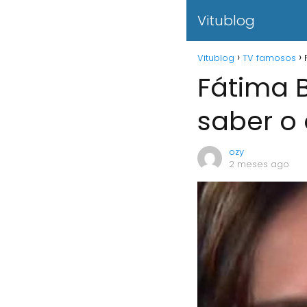
Vitublog
Vitublog
TV famosos
Fátima 
saber o 
ozy
2 meses ago