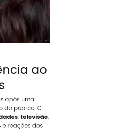
ência ao
s
ais após uma
 do público. O
idades
,
televisão
,
s e reações dos