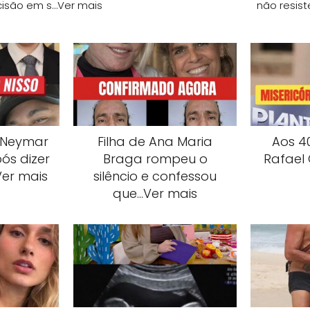
ecisão em s…Ver mais
não resis
 Neymar
Filha de Ana Maria
Aos 40
ós dizer
Braga rompeu o
Rafael
Ver mais
silêncio e confessou
que…Ver mais