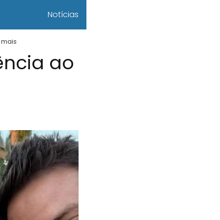
Notícias
 mais
ência ao
s