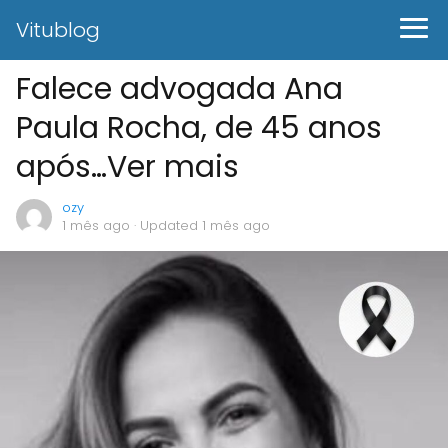
Vitublog
Falece advogada Ana
Paula Rocha, de 45 anos
após…Ver mais
ozy
1 mês ago
· Updated 1 mês ago