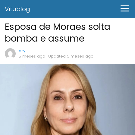
Vitublog
Esposa de Moraes solta
bomba e assume
ozy
5 meses ago
· Updated 5 meses ago