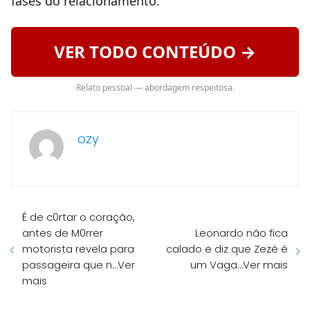
fases do relacionamento.
VER TODO CONTEÚDO →
Relato pessoal — abordagem respeitosa.
ozy
É de c0rtar o coração,
antes de M0rrer
Leonardo não fica
motorista revela para
calado e diz que Zezé é
passageira que n…Ver
um Vaga…Ver mais
mais