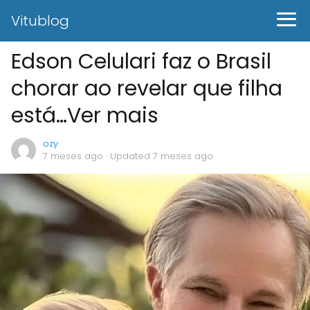
Vitublog
Edson Celulari faz o Brasil
chorar ao revelar que filha
está…Ver mais
ozy
7 meses ago
· Updated 7 meses ago