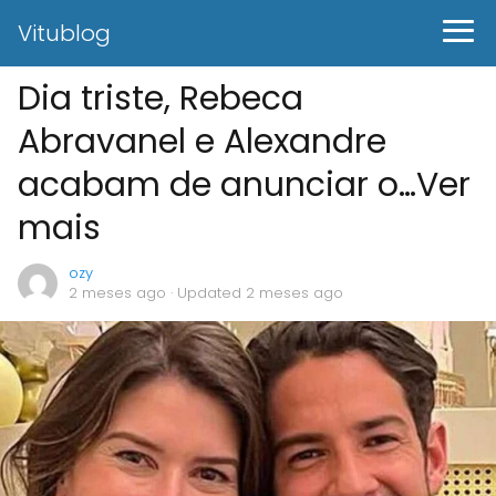
Vitublog
Dia triste, Rebeca
Abravanel e Alexandre
acabam de anunciar o…Ver
mais
ozy
2 meses ago
· Updated 2 meses ago