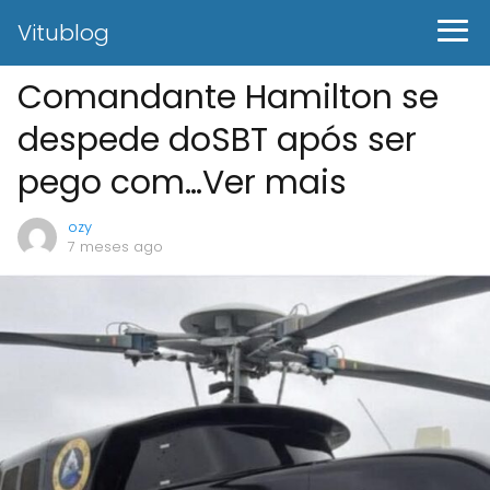
Vitublog
Comandante Hamilton se
despede doSBT após ser
pego com…Ver mais
ozy
7 meses ago