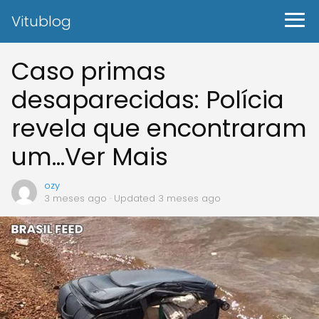
Vitublog
Caso primas
desaparecidas: Polícia
revela que encontraram
um…Ver Mais
ozy
3 meses ago
· Updated 3 meses ago