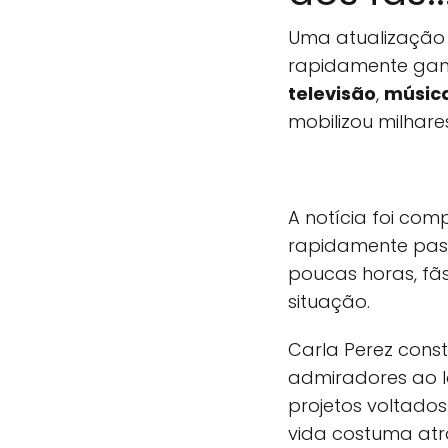
Uma atualização
rapidamente gan
televisão
,
músic
mobilizou milhare
A notícia foi com
rapidamente pass
poucas horas, f
situação.
Carla Perez const
admiradores ao l
projetos voltados
vida costuma atr