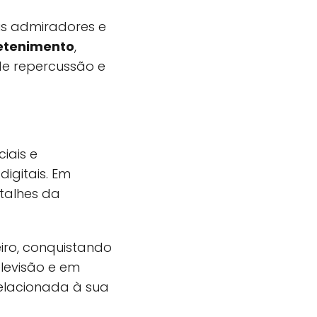
s admiradores e
etenimento
,
de repercussão e
iais e
igitais. Em
talhes da
eiro, conquistando
levisão e em
relacionada à sua