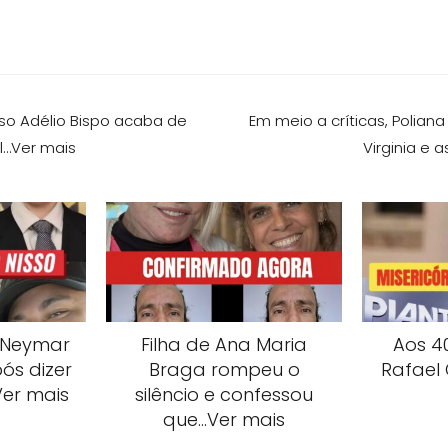
aso Adélio Bispo acaba de
Em meio a críticas, Polian
al…Ver mais
Virginia e 
 Neymar
Filha de Ana Maria
Aos 40
ós dizer
Braga rompeu o
Rafael
Ver mais
silêncio e confessou
que…Ver mais