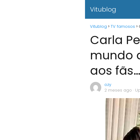
Vitublog
Vitublog
TV famosos
Carla Pe
mundo de
aos fãs
ozy
2 meses ago
· U