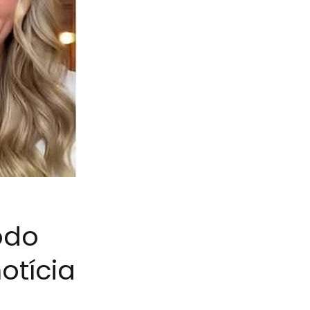
odo
otícia