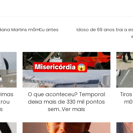
liana Martins m0rr€u antes
Idoso de 69 anos trai a 
rimas
O que aconteceu? Temporal
Tiro
trou
deixa mais de 330 mil pontos
m0r
s
sem…Ver mais