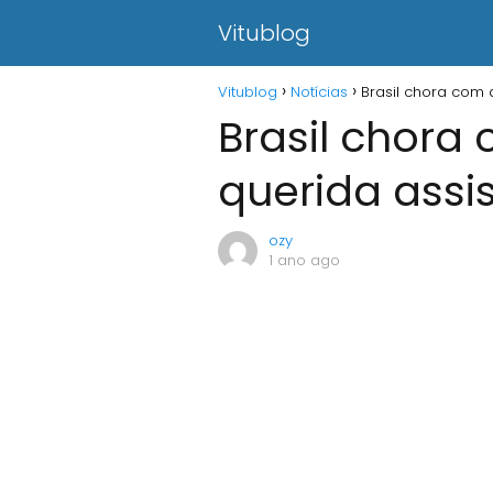
Vitublog
Vitublog
Notícias
Brasil chora com 
Brasil chora 
querida assi
ozy
1 ano ago