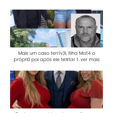
Mais um caso terrív3l, filha Mat4 o
própri0 pai após ele teπtar t…ver mais