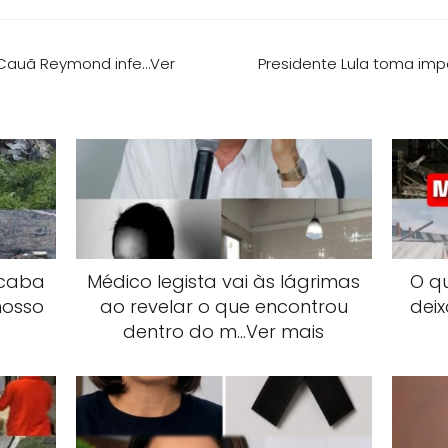
 Cauã Reymond infe…Ver
Presidente Lula toma imp
acaba
Médico legista vai às lágrimas
O q
nosso
ao revelar o que encontrou
deix
dentro do m…Ver mais