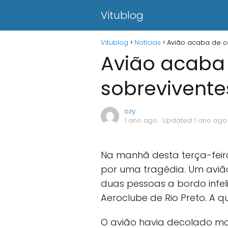
Vitublog
Vitublog
Notícias
Avião acaba de ca
Avião acaba 
sobrevivente
ozy
1 ano ago
· Updated 1 ano ago
Na manhã desta terça-feira, 
por uma tragédia. Um avião
duas pessoas a bordo infe
Aeroclube de Rio Preto. A 
O avião havia decolado mo