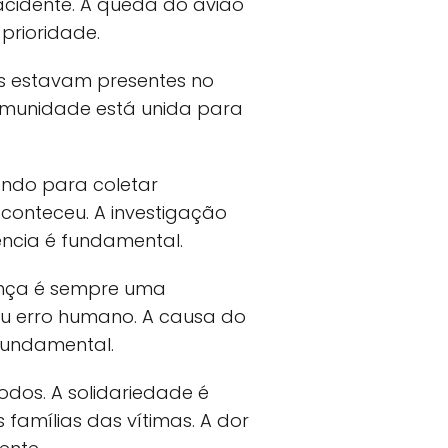
acidente. A queda do avião
prioridade.
s estavam presentes no
comunidade está unida para
ando para coletar
aconteceu. A investigação
ência é fundamental.
ança é sempre uma
ou erro humano. A causa do
 fundamental.
odos. A solidariedade é
amílias das vítimas. A dor