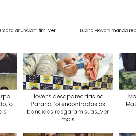
Fersoza anunciam fim…Ver
Luana Piovani manda rec
orpo
Jovens desaparecidas no
Mai
o,foi
Paraná foi encontradas os
Mat
ais
bandidos rasgaram suas…Ver
mais