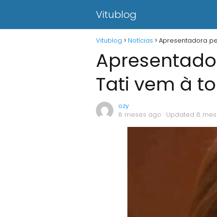
Vitublog
Vitublog
Notícias
Apresentadora pe
Apresentado
Tati vem à t
ozy
8 meses ago
· Updated 8 mes