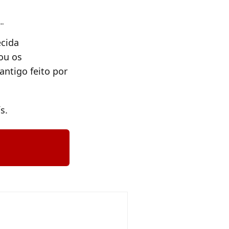
…
ecida
ou os
ntigo feito por
s.