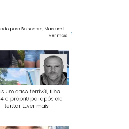
ado para Bolsonaro, Mais um L…
Ver mais
s um caso terrív3l, filha
4 o própri0 pai após ele
teπtar t…ver mais