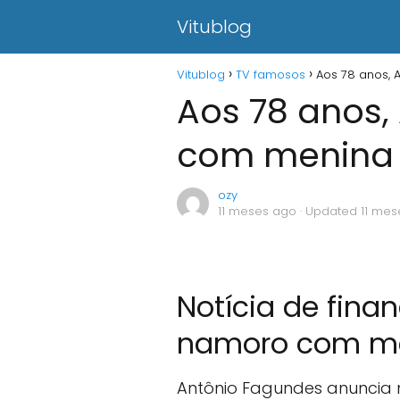
Vitublog
Vitublog
TV famosos
Aos 78 anos,
Aos 78 anos
com menina 
ozy
11 meses ago
· Updated 11 me
Notícia de fin
namoro com men
Antônio Fagundes anuncia 