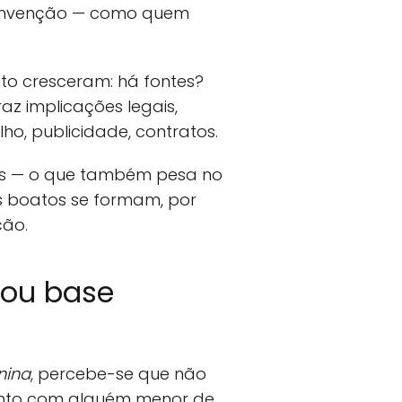
é invenção — como quem
ito cresceram: há fontes?
az implicações legais,
ho, publicidade, contratos.
ões — o que também pesa no
es boatos se formam, por
ção.
 ou base
nina
, percebe-se que não
mento com alguém menor de