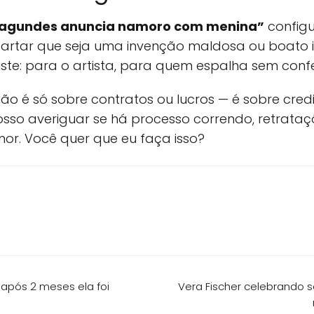
Fagundes anuncia namoro com menina”
config
rtar que seja uma invenção maldosa ou boato in
xiste: para o artista, para quem espalha sem conf
ão é só sobre contratos ou lucros — é sobre credib
posso averiguar se há processo correndo, retrataç
r. Você quer que eu faça isso?
após 2 meses ela foi
Vera Fischer celebrando 