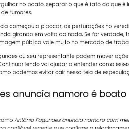
rgulhar no boato, separar o que é fato do que 
 de rumores.
ícia começou a pipocar, as perfurações no vered
nda girando em volta do nada. Se for verdade, tr
l, imagem pública vale muito no mercado de trabal
 Fagundes ou seu representante podem mover aç
. Continuar lendo vai ajudar a entender como ess
omo podemos evitar cair nessa teia de especula
es anuncia namoro é boato
 como
Antônio Fagundes anuncia namoro com me
tica confiável recente que confirme o relaciona