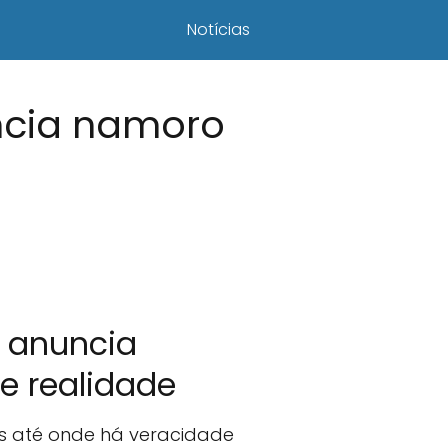
Notícias
ncia namoro
s anuncia
 realidade
s até onde há veracidade