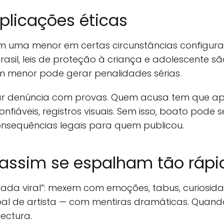
plicações éticas
m uma menor em certas circunstâncias configura 
rasil, leis de proteção à criança e adolescente sã
m menor pode gerar penalidades sérias.
uar denúncia com provas. Quem acusa tem que apr
fiáveis, registros visuais. Sem isso, boato pode
onsequências legais para quem publicou.
 assim se espalham tão rápi
ada viral”: mexem com emoções, tabus, curiosid
l de artista — com mentiras dramáticas. Quando h
ectura.