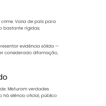
crime. Varia de país para
o bastante rígidas;
esentar evidência sólida —
 ser considerado difamação,
do
ade. Misturam verdades
á silêncio oficial, público