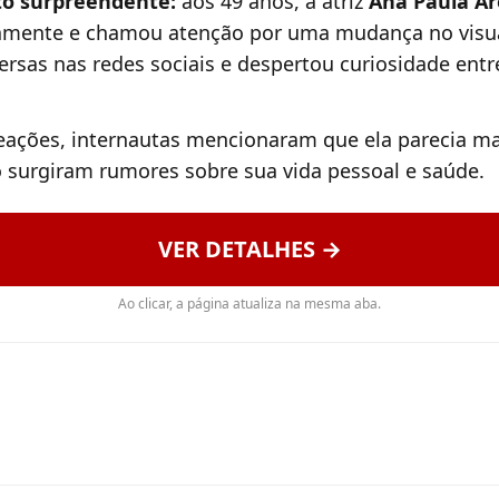
o surpreendente:
aos 49 anos, a atriz
Ana Paula Ar
camente e chamou atenção por uma mudança no visua
rsas nas redes sociais e despertou curiosidade entre
eações, internautas mencionaram que ela parecia mai
 surgiram rumores sobre sua vida pessoal e saúde.
VER DETALHES →
Ao clicar, a página atualiza na mesma aba.