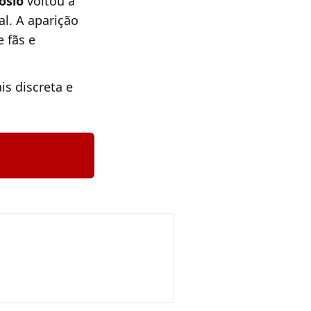
ósio
voltou a
l. A aparição
 fãs e
s discreta e