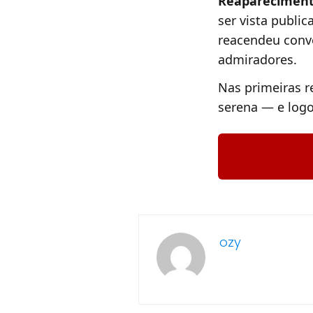
Reapareciment
ser vista publi
reacendeu conve
admiradores.
Nas primeiras r
serena — e logo
ozy