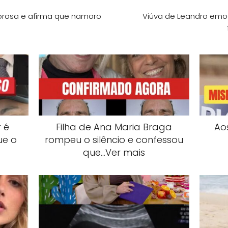
morosa e afirma que namoro
Viúva de Leandro emoc
 é
Filha de Ana Maria Braga
Ao
ue o
rompeu o silêncio e confessou
que…Ver mais