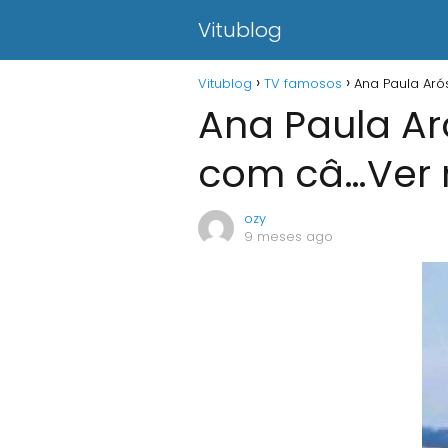
Vitublog
Vitublog
TV famosos
Ana Paula Aró
Ana Paula Ar
com câ…Ver 
ozy
9 meses ago